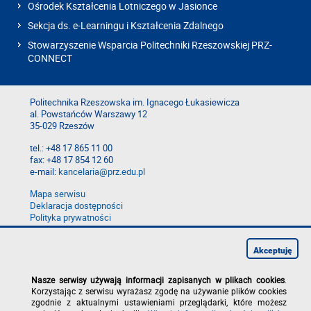
Ośrodek Kształcenia Lotniczego w Jasionce
Sekcja ds. e-Learningu i Kształcenia Zdalnego
Stowarzyszenie Wsparcia Politechniki Rzeszowskiej PRZ-
CONNECT
Politechnika Rzeszowska im. Ignacego Łukasiewicza
al. Powstańców Warszawy 12
35-029 Rzeszów
tel.: +48 17 865 11 00
fax: +48 17 854 12 60
e-mail:
kancelaria@prz.edu.pl
Mapa serwisu
Deklaracja dostępności
Polityka prywatności
Zgłoś błąd na stronie
Zgłoś naruszenie
Akceptuję
Nasze serwisy używają informacji zapisanych w plikach cookies
.
Korzystając z serwisu wyrażasz zgodę na używanie plików cookies
zgodnie z aktualnymi ustawieniami przeglądarki, które możesz