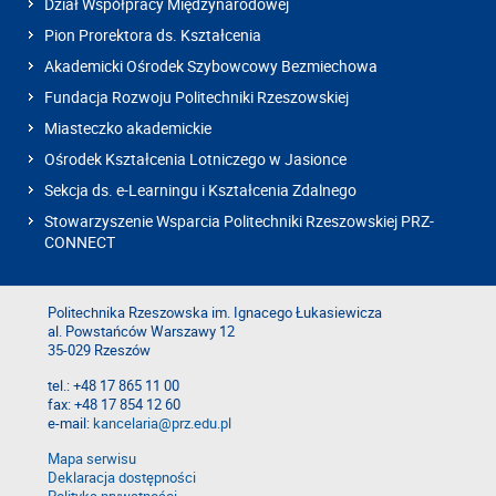
Dział Współpracy Międzynarodowej
Pion Prorektora ds. Kształcenia
Akademicki Ośrodek Szybowcowy Bezmiechowa
Fundacja Rozwoju Politechniki Rzeszowskiej
Miasteczko akademickie
Ośrodek Kształcenia Lotniczego w Jasionce
Sekcja ds. e-Learningu i Kształcenia Zdalnego
Stowarzyszenie Wsparcia Politechniki Rzeszowskiej PRZ-
CONNECT
Politechnika Rzeszowska im. Ignacego Łukasiewicza
al. Powstańców Warszawy 12
35-029 Rzeszów
tel.: +48 17 865 11 00
fax: +48 17 854 12 60
e-mail:
kancelaria@prz.edu.pl
Mapa serwisu
Deklaracja dostępności