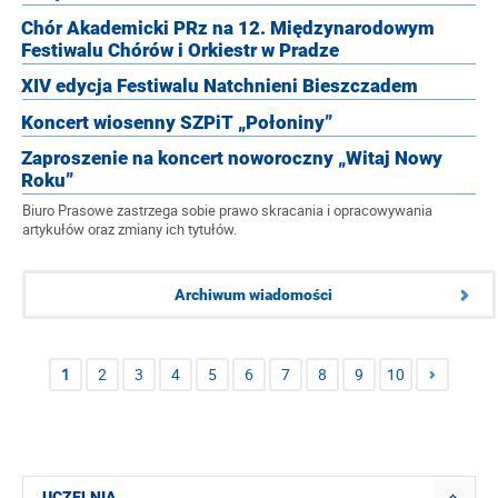
Chór Akademicki PRz na 12. Międzynarodowym
Festiwalu Chórów i Orkiestr w Pradze
XIV edycja Festiwalu Natchnieni Bieszczadem
Koncert wiosenny SZPiT „Połoniny”
Zaproszenie na koncert noworoczny „Witaj Nowy
Roku”
Biuro Prasowe zastrzega sobie prawo skracania i opracowywania
artykułów oraz zmiany ich tytułów.
Archiwum wiadomości
1
2
3
4
5
6
7
8
9
10
UCZELNIA