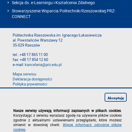
Sekcja ds. e-Learningu i Kształcenia Zdalnego
Stowarzyszenie Wsparcia Politechniki Rzeszowskiej PRZ-
CONNECT
Politechnika Rzeszowska im. Ignacego Łukasiewicza
al. Powstańców Warszawy 12
35-029 Rzeszów
tel.: +48 17 865 11 00
fax: +48 17 854 12 60
e-mail:
kancelaria@prz.edu.pl
Mapa serwisu
Deklaracja dostępności
Polityka prywatności
Zgłoś błąd na stronie
Zgłoś naruszenie
Akceptuję
Nasze serwisy używają informacji zapisanych w plikach cookies
.
Korzystając z serwisu wyrażasz zgodę na używanie plików cookies
zgodnie z aktualnymi ustawieniami przeglądarki, które możesz
zmienić w dowolnej chwili.
Więcej informacji odnośnie plików
cookies
.