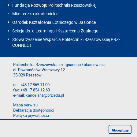
Fundacja Rozwoju Politechniki Rzeszowskiej
Miasteczko akademickie
Ośrodek Kształcenia Lotniczego w Jasionce
Sekcja ds. e-Learningu i Kształcenia Zdalnego
Stowarzyszenie Wsparcia Politechniki Rzeszowskiej PRZ-
CONNECT
Politechnika Rzeszowska im. Ignacego Łukasiewicza
al. Powstańców Warszawy 12
35-029 Rzeszów
tel.: +48 17 865 11 00
fax: +48 17 854 12 60
e-mail:
kancelaria@prz.edu.pl
Mapa serwisu
Deklaracja dostępności
Polityka prywatności
Zgłoś błąd na stronie
Zgłoś naruszenie
Akceptuję