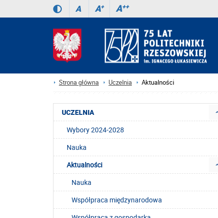
A
++
A
+
A
Strona główna
Uczelnia
Aktualności
UCZELNIA
Wybory 2024-2028
Nauka
Aktualności
Nauka
Współpraca międzynarodowa
Współpraca z gospodarką