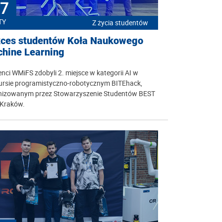
7
TY
Z życia studentów
ces studentów Koła Naukowego
hine Learning
nci WMiFS zdobyli 2. miejsce w kategorii AI w
ursie programistyczno-robotycznym BITEhack,
nizowanym przez Stowarzyszenie Studentów BEST
Kraków.