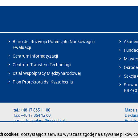
Biuro ds. Rozwoju Potencjału Naukowego i
Akadem
Ewaluacji
Fundacj
Centrum Informatyzacji
Miaste
Centrum Transferu Technologii
Ośrode
Dział Współpracy Międzynarodowej
Sekcja 
Pion Prorektora ds. Kształcenia
Stowarz
PRZ-C
tel.: +48 17 865 11 00
Mapa s
fax: +48 17 854 12 60
Deklara
e-mail:
kancelaria@prz.edu.pl
Polityk
Zgłoś b
Zgłoś n
ch cookies
. Korzystając z serwisu wyrażasz zgodę na używanie plików co