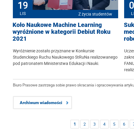
19
0
LIS
L
Z życia studentów
Koło Naukowe Machine Learning
Suk
wyróżnione w kategorii Debiut Roku
mec
2021
rob
Wyróżnienie zostało przyznane w Konkursie
Uczes
Studenckiego Ruchu Naukowego StRuNa realizowanego
zakr
pod patronatem Ministerstwa Edukacji i Nauki.
FANU
real
Biuro Prasowe zastrzega sobie prawo skracania i opracowywania artyku
Archiwum wiadomości
1
2
3
4
5
6