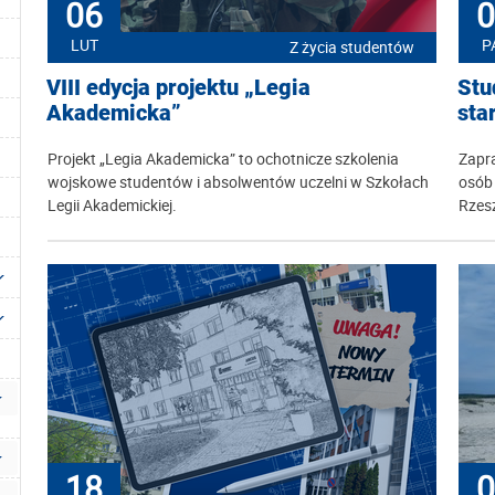
06
0
LUT
P
Z życia studentów
VIII edycja projektu „Legia
Stu
Akademicka”
sta
Projekt „Legia Akademicka” to ochotnicze szkolenia
Zapr
wojskowe studentów i absolwentów uczelni w Szkołach
osób 
Legii Akademickiej.
Rzes
18
0