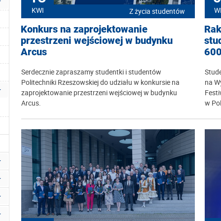
KWI
W
Z życia studentów
Konkurs na zaprojektowanie
Rak
przestrzeni wejściowej w budynku
stu
Arcus
60
Serdecznie zapraszamy studentki i studentów
Stud
Politechniki Rzeszowskiej do udziału w konkursie na
na Wy
zaprojektowanie przestrzeni wejściowej w budynku
Fest
Arcus.
w Pol