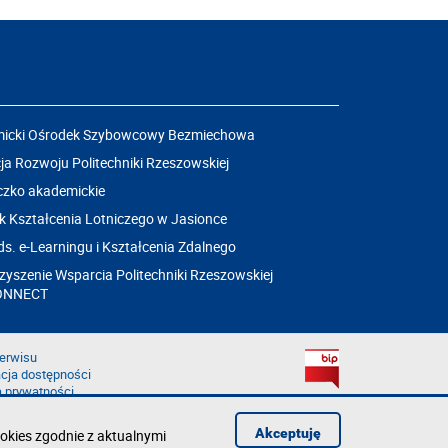
icki Ośrodek Szybowcowy Bezmiechowa
a Rozwoju Politechniki Rzeszowskiej
czko akademickie
k Kształcenia Lotniczego w Jasionce
ds. e-Learningu i Kształcenia Zdalnego
yszenie Wsparcia Politechniki Rzeszowskiej
ONNECT
erwisu
cja dostępności
a prywatności
łąd na stronie
aruszenie
Akceptuję
okies zgodnie z aktualnymi