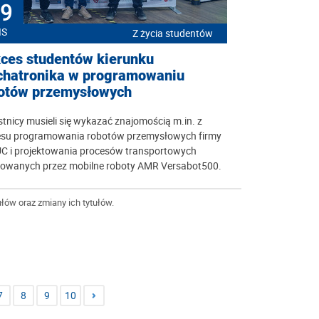
9
IS
Z życia studentów
ces studentów kierunku
hatronika w programowaniu
otów przemysłowych
tnicy musieli się wykazać znajomością m.in. z
esu programowania robotów przemysłowych firmy
C i projektowania procesów transportowych
izowanych przez mobilne roboty AMR Versabot500.
łów oraz zmiany ich tytułów.
7
8
9
10