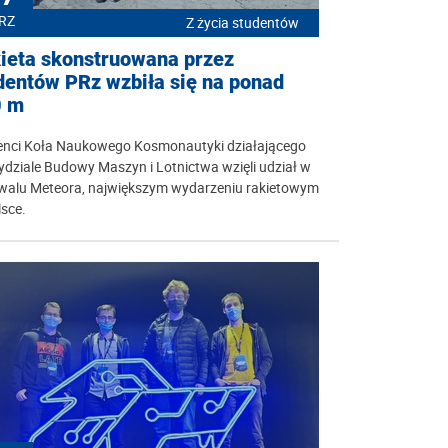
RZ
Z życia studentów
ieta skonstruowana przez
dentów PRz wzbiła się na ponad
0 m
enci Koła Naukowego Kosmonautyki działającego
dziale Budowy Maszyn i Lotnictwa wzięli udział w
iwalu Meteora, największym wydarzeniu rakietowym
sce.