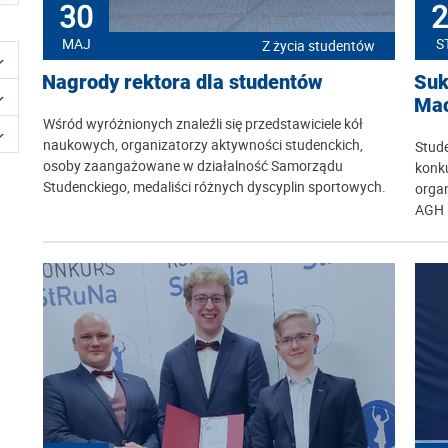
30
2
MAJ
S
Z życia studentów
Nagrody rektora dla studentów
Suk
Mac
Wśród wyróżnionych znaleźli się przedstawiciele kół
naukowych, organizatorzy aktywności studenckich,
Stude
osoby zaangażowane w działalność Samorządu
konk
Studenckiego, medaliści różnych dyscyplin sportowych.
orga
AGH 