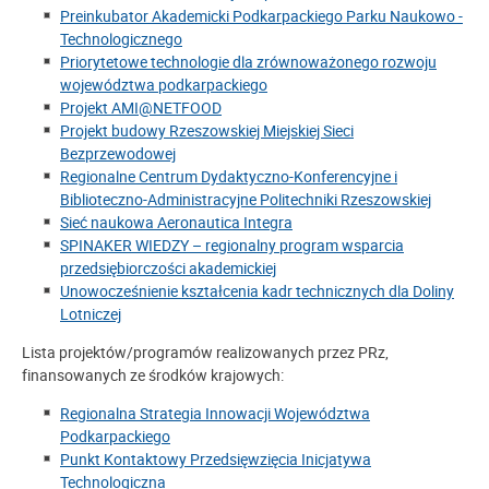
Preinkubator Akademicki Podkarpackiego Parku Naukowo -
Technologicznego
Priorytetowe technologie dla zrównoważonego rozwoju
województwa podkarpackiego
Projekt AMI@NETFOOD
Projekt budowy Rzeszowskiej Miejskiej Sieci
Bezprzewodowej
Regionalne Centrum Dydaktyczno-Konferencyjne i
Biblioteczno-Administracyjne Politechniki Rzeszowskiej
Sieć naukowa Aeronautica Integra
SPINAKER WIEDZY – regionalny program wsparcia
przedsiębiorczości akademickiej
Unowocześnienie kształcenia kadr technicznych dla Doliny
Lotniczej
Lista projektów/programów realizowanych przez PRz,
finansowanych ze środków krajowych:
Regionalna Strategia Innowacji Województwa
Podkarpackiego
Punkt Kontaktowy Przedsięwzięcia Inicjatywa
Technologiczna