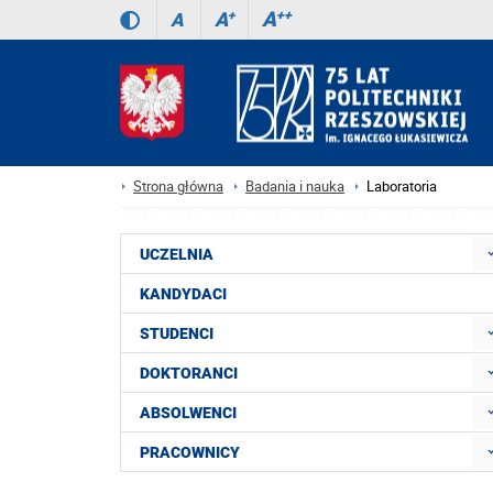
A
++
A
+
A
Strona główna
Badania i nauka
Laboratoria
UCZELNIA
KANDYDACI
STUDENCI
DOKTORANCI
ABSOLWENCI
PRACOWNICY