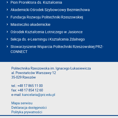
Pion Prorektora ds. Kształcenia
Akademicki Ośrodek Szybowcowy Bezmiechowa
Fundacja Rozwoju Politechniki Rzeszowskiej
Miasteczko akademickie
Ośrodek Kształcenia Lotniczego w Jasionce
Sekcja ds. e-Learningu i Kształcenia Zdalnego
Stowarzyszenie Wsparcia Politechniki Rzeszowskiej PRZ-
CONNECT
Politechnika Rzeszowska im. Ignacego Łukasiewicza
al. Powstańców Warszawy 12
35-029 Rzeszów
tel.: +48 17 865 11 00
fax: +48 17 854 12 60
e-mail:
kancelaria@prz.edu.pl
Mapa serwisu
Deklaracja dostępności
Polityka prywatności
Zgłoś błąd na stronie