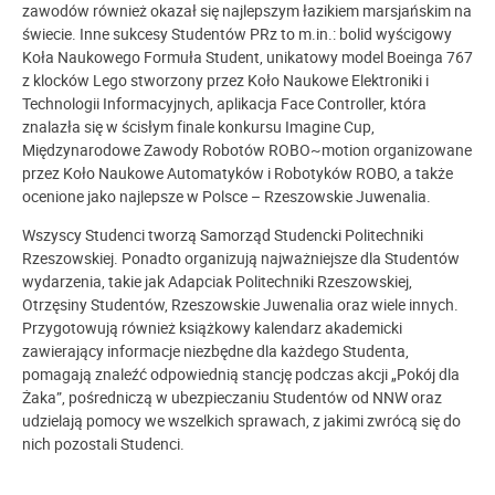
zawodów również okazał się najlepszym łazikiem marsjańskim na
świecie. Inne sukcesy Studentów PRz to m.in.: bolid wyścigowy
Koła Naukowego Formuła Student, unikatowy model Boeinga 767
z klocków Lego stworzony przez Koło Naukowe Elektroniki i
Technologii Informacyjnych, aplikacja Face Controller, która
znalazła się w ścisłym finale konkursu Imagine Cup,
Międzynarodowe Zawody Robotów ROBO~motion organizowane
przez Koło Naukowe Automatyków i Robotyków ROBO, a także
ocenione jako najlepsze w Polsce – Rzeszowskie Juwenalia.
Wszyscy Studenci tworzą Samorząd Studencki Politechniki
Rzeszowskiej. Ponadto organizują najważniejsze dla Studentów
wydarzenia, takie jak Adapciak Politechniki Rzeszowskiej,
Otrzęsiny Studentów, Rzeszowskie Juwenalia oraz wiele innych.
Przygotowują również książkowy kalendarz akademicki
zawierający informacje niezbędne dla każdego Studenta,
pomagają znaleźć odpowiednią stancję podczas akcji „Pokój dla
Żaka”, pośredniczą w ubezpieczaniu Studentów od NNW oraz
udzielają pomocy we wszelkich sprawach, z jakimi zwrócą się do
nich pozostali Studenci.