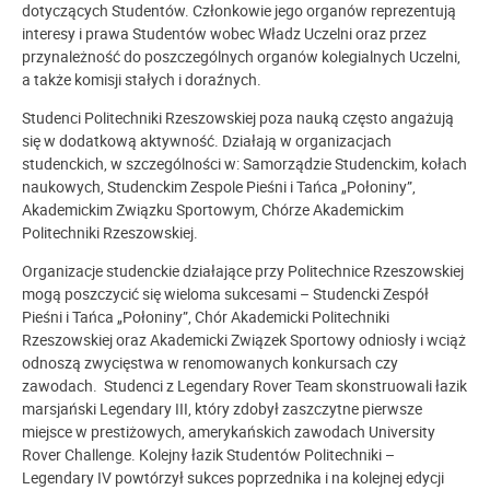
dotyczących Studentów. Członkowie jego organów reprezentują
interesy i prawa Studentów wobec Władz Uczelni oraz przez
przynależność do poszczególnych organów kolegialnych Uczelni,
a także komisji stałych i doraźnych.
Studenci Politechniki Rzeszowskiej poza nauką często angażują
się w dodatkową aktywność. Działają w organizacjach
studenckich, w szczególności w: Samorządzie Studenckim, kołach
naukowych, Studenckim Zespole Pieśni i Tańca „Połoniny”,
Akademickim Związku Sportowym, Chórze Akademickim
Politechniki Rzeszowskiej.
Organizacje studenckie działające przy Politechnice Rzeszowskiej
mogą poszczycić się wieloma sukcesami – Studencki Zespół
Pieśni i Tańca „Połoniny”, Chór Akademicki Politechniki
Rzeszowskiej oraz Akademicki Związek Sportowy odniosły i wciąż
odnoszą zwycięstwa w renomowanych konkursach czy
zawodach. Studenci z Legendary Rover Team skonstruowali łazik
marsjański Legendary III, który zdobył zaszczytne pierwsze
miejsce w prestiżowych, amerykańskich zawodach University
Rover Challenge. Kolejny łazik Studentów Politechniki –
Legendary IV powtórzył sukces poprzednika i na kolejnej edycji