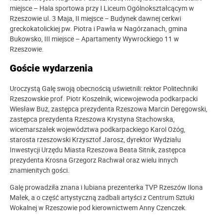
miejsce – Hala sportowa przy I Liceum Ogólnokształcącym w
Rzeszowie ul. 3 Maja, II miejsce – Budynek dawnej cerkwi
greckokatolickiej pw. Piotra i Pawła w Nagórzanach, gmina
Bukowsko, III miejsce – Apartamenty Wywrockiego 11 w
Rzeszowie.
Goście wydarzenia
Uroczystą Galę swoją obecnością uświetnili: rektor Politechniki
Rzeszowskie prof. Piotr Koszelnik, wicewojewoda podkarpacki
Wiesław Buż, zastępca prezydenta Rzeszowa Marcin Deręgowski,
zastępca prezydenta Rzeszowa Krystyna Stachowska,
wicemarszałek województwa podkarpackiego Karol Ożóg,
starosta rzeszowski Krzysztof Jarosz, dyrektor Wydziału
Inwestycji Urzędu Miasta Rzeszowa Beata Sitnik, zastępca
prezydenta Krosna Grzegorz Rachwał oraz wielu innych
znamienitych gości.
Galę prowadziła znana i lubiana prezenterka TVP Rzeszów Ilona
Małek, a o część artystyczną zadbali artyści z Centrum Sztuki
Wokalnej w Rzeszowie pod kierownictwem Anny Czenczek.