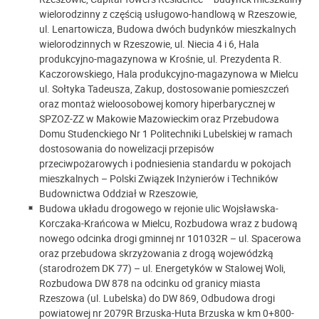
wielorodzinny z częścią usługowo-handlową w Rzeszowie,
ul. Lenartowicza, Budowa dwóch budynków mieszkalnych
wielorodzinnych w Rzeszowie, ul. Niecia 4 i 6, Hala
produkcyjno-magazynowa w Krośnie, ul. Prezydenta R.
Kaczorowskiego, Hala produkcyjno-magazynowa w Mielcu
ul. Sołtyka Tadeusza, Zakup, dostosowanie pomieszczeń
oraz montaż wieloosobowej komory hiperbarycznej w
SPZOZ-ZZ w Makowie Mazowieckim oraz Przebudowa
Domu Studenckiego Nr 1 Politechniki Lubelskiej w ramach
dostosowania do nowelizacji przepisów
przeciwpożarowych i podniesienia standardu w pokojach
mieszkalnych – Polski Związek Inżynierów i Techników
Budownictwa Oddział w Rzeszowie,
Budowa układu drogowego w rejonie ulic Wojsławska-
Korczaka-Krańcowa w Mielcu, Rozbudowa wraz z budową
nowego odcinka drogi gminnej nr 101032R – ul. Spacerowa
oraz przebudowa skrzyżowania z drogą wojewódzką
(starodrożem DK 77) – ul. Energetyków w Stalowej Woli,
Rozbudowa DW 878 na odcinku od granicy miasta
Rzeszowa (ul. Lubelska) do DW 869, Odbudowa drogi
powiatowej nr 2079R Brzuska-Huta Brzuska w km 0+800-