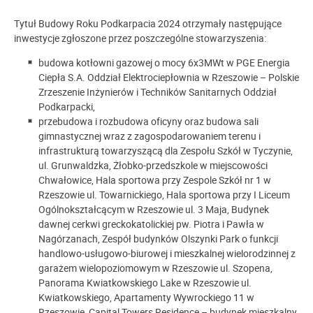
Tytuł Budowy Roku Podkarpacia 2024 otrzymały następujące
inwestycje zgłoszone przez poszczególne stowarzyszenia:
budowa kotłowni gazowej o mocy 6x3MWt w PGE Energia
Ciepła S.A. Oddział Elektrociepłownia w Rzeszowie – Polskie
Zrzeszenie Inżynierów i Techników Sanitarnych Oddział
Podkarpacki,
przebudowa i rozbudowa oficyny oraz budowa sali
gimnastycznej wraz z zagospodarowaniem terenu i
infrastrukturą towarzyszącą dla Zespołu Szkół w Tyczynie,
ul. Grunwaldzka, Żłobko-przedszkole w miejscowości
Chwałowice, Hala sportowa przy Zespole Szkół nr 1 w
Rzeszowie ul. Towarnickiego, Hala sportowa przy I Liceum
Ogólnokształcącym w Rzeszowie ul. 3 Maja, Budynek
dawnej cerkwi greckokatolickiej pw. Piotra i Pawła w
Nagórzanach, Zespół budynków Olszynki Park o funkcji
handlowo-usługowo-biurowej i mieszkalnej wielorodzinnej z
garażem wielopoziomowym w Rzeszowie ul. Szopena,
Panorama Kwiatkowskiego Lake w Rzeszowie ul.
Kwiatkowskiego, Apartamenty Wywrockiego 11 w
Rzeszowie, Capital Towers Residence – budynek mieszkalny