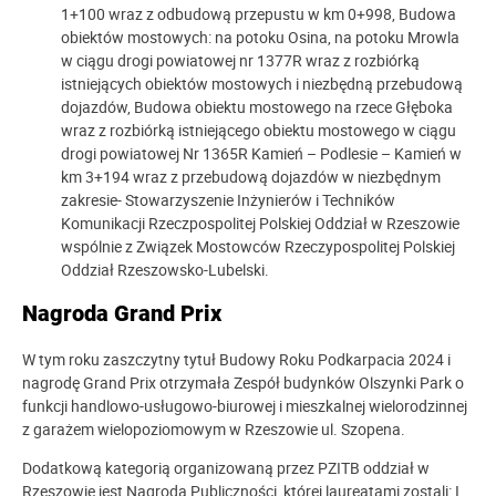
1+100 wraz z odbudową przepustu w km 0+998, Budowa
obiektów mostowych: na potoku Osina, na potoku Mrowla
w ciągu drogi powiatowej nr 1377R wraz z rozbiórką
istniejących obiektów mostowych i niezbędną przebudową
dojazdów, Budowa obiektu mostowego na rzece Głęboka
wraz z rozbiórką istniejącego obiektu mostowego w ciągu
drogi powiatowej Nr 1365R Kamień – Podlesie – Kamień w
km 3+194 wraz z przebudową dojazdów w niezbędnym
zakresie- Stowarzyszenie Inżynierów i Techników
Komunikacji Rzeczpospolitej Polskiej Oddział w Rzeszowie
wspólnie z Związek Mostowców Rzeczypospolitej Polskiej
Oddział Rzeszowsko-Lubelski.
Nagroda Grand Prix
W tym roku zaszczytny tytuł Budowy Roku Podkarpacia 2024 i
nagrodę Grand Prix otrzymała Zespół budynków Olszynki Park o
funkcji handlowo-usługowo-biurowej i mieszkalnej wielorodzinnej
z garażem wielopoziomowym w Rzeszowie ul. Szopena.
Dodatkową kategorią organizowaną przez PZITB oddział w
Rzeszowie jest Nagroda Publiczności, której laureatami zostali: I