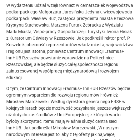
W wydarzeniu udział wzięli również: wicemarszałek województwa
podkarpackiego Małgorzata Jarosińska-Jedynak, wicewojewoda
podkarpacki Wiesław Buż, zastępca prezydenta miasta Rzeszowa
Krystyna Stachowska, Marzena Furtak-Żebracka z Wydziału
Marki Miasta, Współpracy Gospodarczej i Turystyki, Iwona Flisiak
z Kuratorium Oświaty w Rzeszowie. Jak podkreślił rektor prof. P.
Koszelnik, obecność reprezentantów władz miasta, województwa
i regionu jest istotna, ponieważ Centrum Innowacji Erasmus+
InnHUB Rzeszów powstanie wprawdzie na Politechnice
Rzeszowskiej, ale będzie służyć całej społeczności regionu
zainteresowanej współpracą międzynarodową i rozwojem
edukacji.
O tym, że Centrum Innowacji Erasmus+ InnHUB Rzeszów będzie
ogromnym wsparciem dla rozwoju regionu mówił również
Mirosław Marczewski. Według dyrektora generalnego FRSE w
kolejnych latach będzie możliwość pozyskania jeszcze większych
niż dotychczas środków z Unii Europejskiej, z których warto
byłoby skorzystać i temu mają właśnie służyć centra sieci
InnHUB. Jak podkreślał
Mirosław Marczewski: „W
naszym
narodowym interesie jest to, aby z tej oferty jak najwięcej