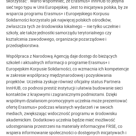
skorzystać". Warto wspomnieć, że Erasmus+ InnHUB to jedyna
sieć tego typu w Unii Europejskiej. Jest to inicjatywa polska, by ze
wsparcia programu Erasmus+ i Europejskiego Korpusu
Solidarności korzystało jak najwięcej polskich ośrodków,
zwłaszcza tych ze środowiska lokalnego – nie tylko uczelnie i
szkoły, ale także jednostki samorządu terytorialnego czy
kształcenia zawodowego, organizacje pozarządowe i
przedsiębiorstwa.
Współpraca z Narodową Agencją daje dostęp do bieżących
szkoleń i aktualnych informacji o programie Erasmus+ i
Europejskim Korpusie Solidarności, co wzmacnia ich kompetencje
w zakresie współpracy międzynarodowej i pozyskiwania
projektów. Uczelnia zyskuje również oficjalny status Partnera
InnHUB, co podnosi prestiż instytucji i ułatwia budowanie sieci
kontaktów z krajowymi i zagranicznymi podmiotami. Dzięki
wspólnym działaniom promocyjnym uczelnia może prezentować
ofertę Erasmus+ podczas własnych wydarzeń i w swoich
mediach, zwiększając widoczność programu w środowisku
akademickim. Dodatkowo uczelnia będzie mieć możliwość
udostępniania przestrzeni na materiały informacyjne FRSE, co
wspiera informowanie społeczności o dostępnych inicjatywach i