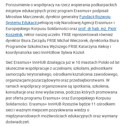
Porozumienie o współpracy na rzecz wspierania podkarpackich
inicjatyw edukacyjnych przez program Erasmus+ podpisali
Mirosław Marczewski, dyrektor generalny
Fundacji Rozwoju
Systemu Edukacji
pełniącej rolę Narodowej Agencji Erasmus+ i
Europejskiego Korpusu Solidarności oraz
prof. dr hab. inż. Piotr
Koszelnik
, rektor naszej uczelni. FRSE reprezentowali również
dyrektor Biura Zarządu FRSE Michał Wieczorek, dyrektorka Biura
Programów Szkolnictwa Wyższego FRSE Katarzyna Aleksy i
koordynatorka sieci InnHUBow Sylwia Kozioł.
Sieć Erasmus+ InnHUB działająca już w 10 miastach Polski od lat
skutecznie współpracuje z uczelniami, szkołami, jednostkami
samorządu terytorialnego, ośrodkami kształcenia zawodowego,
organizacjami pozarządowymi oraz przedsiębiorstwami. W
ramach współpracy organizowane są spotkania, szkolenia,
konsultacje oraz inne wydarzenia, podczas których promowana
jest oferta programu Erasmus+ oraz Europejskiego Korpusu
Solidarności. Erasmus+ InnHUB Rzeszów będzie 11 ośrodkiem
sieci i ważnym miejscem pozyskiwania wiedzy o
międzynarodowych możliwościach edukacyjnych oraz wymiany
doświadczeń.