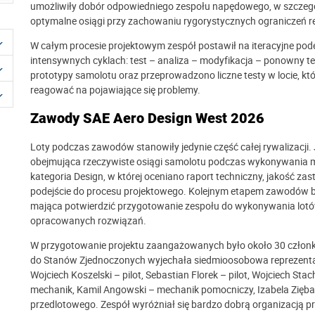
umożliwiły dobór odpowiedniego zespołu napędowego, w szczególn
optymalne osiągi przy zachowaniu rygorystycznych ograniczeń 
W całym procesie projektowym zespół postawił na iteracyjne podejś
intensywnych cyklach: test – analiza – modyfikacja – ponowny t
prototypy samolotu oraz przeprowadzono liczne testy w locie, któ
reagować na pojawiające się problemy.
Zawody SAE Aero Design West 2026
Loty podczas zawodów stanowiły jedynie część całej rywalizacji. 
obejmująca rzeczywiste osiągi samolotu podczas wykonywania mi
kategoria Design, w której oceniano raport techniczny, jakość z
podejście do procesu projektowego. Kolejnym etapem zawodów by
mająca potwierdzić przygotowanie zespołu do wykonywania lot
opracowanych rozwiązań.
W przygotowanie projektu zaangażowanych było około 30 czł
do Stanów Zjednoczonych wyjechała siedmioosobowa reprezentac
Wojciech Koszelski – pilot, Sebastian Florek – pilot, Wojciech Sta
mechanik, Kamil Angowski – mechanik pomocniczy, Izabela Zięba –
przedlotowego. Zespół wyróżniał się bardzo dobrą organizacją