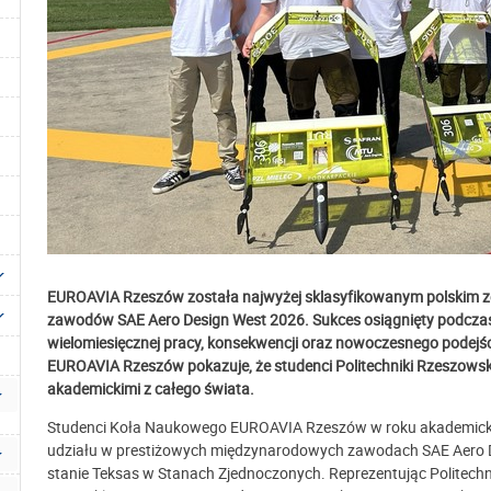
EUROAVIA Rzeszów została najwyżej sklasyfikowanym polskim 
zawodów SAE Aero Design West 2026. Sukces osiągnięty podczas 
wielomiesięcznej pracy, konsekwencji oraz nowoczesnego podejści
EUROAVIA Rzeszów pokazuje, że studenci Politechniki Rzeszowsk
akademickimi z całego świata.
Studenci Koła Naukowego EUROAVIA Rzeszów w roku akademicki
udziału w prestiżowych międzynarodowych zawodach SAE Aero De
stanie Teksas w Stanach Zjednoczonych. Reprezentując Politechn