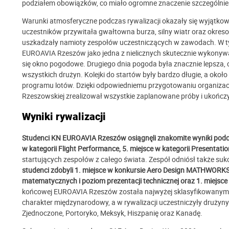
podziałem obowiązków, co miało ogromne znaczenie szczególn
Warunki atmosferyczne podczas rywalizacji okazały się wyjątko
uczestników przywitała gwałtowna burza, silny wiatr oraz okresow
uszkadzały namioty zespołów uczestniczących w zawodach. W 
EUROAVIA Rzeszów jako jedna z nielicznych skutecznie wykonywa
się okno pogodowe. Drugiego dnia pogoda była znacznie lepsza
wszystkich drużyn. Kolejki do startów były bardzo długie, a oko
programu lotów. Dzięki odpowiedniemu przygotowaniu organizacyj
Rzeszowskiej zrealizował wszystkie zaplanowane próby i ukończy
Wyniki rywalizacji
Studenci KN EUROAVIA Rzeszów osiągnęli znakomite wyniki podcza
w kategorii Flight Performance, 5. miejsce w kategorii Presentatio
startujących zespołów z całego świata.
Zespół odniósł także s
studenci zdobyli 1. miejsce w konkursie Aero Design MATHWORKS
matematycznych i poziom prezentacji technicznej oraz 1. miejs
końcowej EUROAVIA Rzeszów została najwyżej sklasyfikowanym 
charakter międzynarodowy, a w rywalizacji uczestniczyły drużyny 
Zjednoczone, Portoryko, Meksyk, Hiszpanię oraz Kanadę.