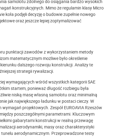
ia samolotu zdolnego do osiągania bardzo wysokich
magań konstrukcyjnych. Mimo że regulamin klasy Micro
wie koła podjęli decyzję o budowie zupełnie nowego
jektowe oraz jeszcze lepiej zoptymalizować
zoru punktacji zawodów z wykorzystaniem metody
lizom matematycznym możliwe było określenie
ierunku dalszego rozwoju konstrukcji. Analizy te
ejszej strategii rywalizacji.
iej wymagających wśród wszystkich kategorii SAE
ótkim startem, ponieważ długość rozbiegu była
liwie niską masę własną samolotu oraz minimalną
nie jak największego ładunku w postaci cieczy. W
ych wymagań projektowych. Zespół EUROAVIA Rzeszów
 pomiędzy poszczególnymi parametrami. Kluczowym
ielkimi gabarytami konstrukcji w realną przewagę
alizacji aerodynamiki, masy oraz charakterystyki
w tunelu aerodynamicznym. Przeprowadzone testy