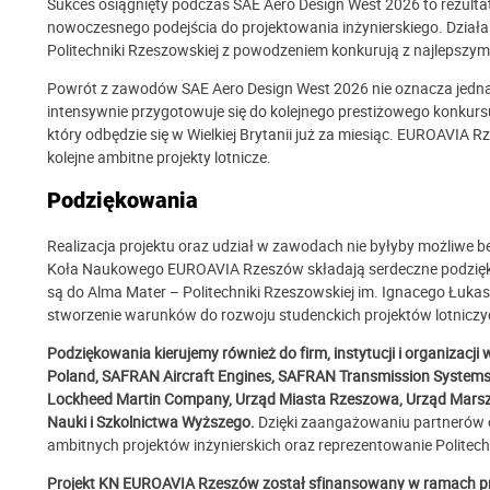
Sukces osiągnięty podczas SAE Aero Design West 2026 to rezultat
nowoczesnego podejścia do projektowania inżynierskiego. Dział
Politechniki Rzeszowskiej z powodzeniem konkurują z najlepszym
Powrót z zawodów SAE Aero Design West 2026 nie oznacza jedna
intensywnie przygotowuje się do kolejnego prestiżowego konkurs
który odbędzie się w Wielkiej Brytanii już za miesiąc. EUROAVIA 
kolejne ambitne projekty lotnicze.
Podziękowania
Realizacja projektu oraz udział w zawodach nie byłyby możliwe 
Koła Naukowego EUROAVIA Rzeszów składają serdeczne podzięk
są do Alma Mater – Politechniki Rzeszowskiej im. Ignacego Łukas
stworzenie warunków do rozwoju studenckich projektów lotniczy
Podziękowania kierujemy również do firm, instytucji i organizacj
Poland, SAFRAN Aircraft Engines, SAFRAN Transmission Systems
Lockheed Martin Company,
Urząd Miasta Rzeszowa, Urząd Mars
Nauki i Szkolnictwa Wyższego.
Dzięki zaangażowaniu partnerów o
ambitnych projektów inżynierskich oraz reprezentowanie Politec
Projekt KN EUROAVIA Rzeszów został sfinansowany w ramach pro