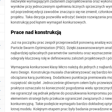
niezwykle wymagającym zadaniem zaprojektowania oraz wykonan
wyników przy jednoczesnym spełnieniu licznych sprzecznych wy
od poprzedniej edycji zawodów znacząco się nie zmienił, członko
projektu. Taka decyzja pozwoliła wdrożyć świeże rozwiązania pro
konstrukcję pod kątem wymagań konkursowych.
Prace nad konstrukcją
Już na początku prac zespół przeprowadził ponowną analizę w
Particle Swarm Optimization (PSO). Dzięki zaawansowanym ana
najbardziej opłacalnych parametrów samolotu oraz wyznaczenie k
odegrały kluczową rolę w definiowaniu założeń projektowych i późni
Wymagania konkursowe klasy Micro należą do jednych z najbardz
Aero Design. Konstrukcja musiała charakteryzować się bardzo kr
obciążana karą punktową. Dodatkowo punktacja premiowała moż
rozpiętość skrzydeł. Jednocześnie głównym celem było przewiezie
praktyce oznaczało to konieczność pogodzenia wielu sprzeczn
nie ograniczył się jednak jedynie do poszukiwania kompromisu
elementem strategii było przekucie ograniczeń związanych z niew
konkurencyjną. Takie podejście wymagało bardzo dokładnej optym
lotnej modelu. Kolejnym etapem prac były badania prowadzone 