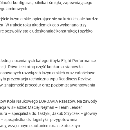
ości konfiguracji silnika i śmigła, zapewniającego
regulaminowych.
cie inżynierskie, opierające się na krótkich, ale bardzo
est. W trakcie roku akademickiego wykonano trzy
re pozwoliły stale udoskonalać konstrukcję i szybko
Jedną z ocenianych kategorii była Flight Performance,
sji. Równie istotną część konkursu stanowiła
astosowanych rozwiązań inżynierskich oraz całościowe
ła prezentacja techniczna typu Readiness Review,
ów, znajomość procedur oraz poziom zaawansowania
onków Koła Naukowego EUROAVIA Rzeszów. Na zawody
ja w składzie: Maciej Nejman – Team Leader,
chura – specjalista ds. taktyki, Jakub Stryczek – główny
 specjalistka ds. logistyki i przygotowania
 pracy, wzajemnym zaufaniem oraz skutecznym