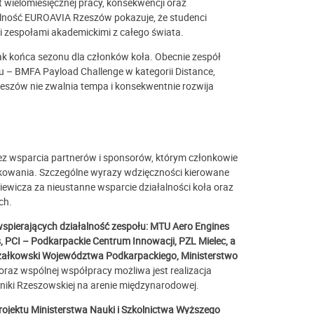
 wielomiesięcznej pracy, konsekwencji oraz
alność EUROAVIA Rzeszów pokazuje, że studenci
i zespołami akademickimi z całego świata.
k końca sezonu dla członków koła. Obecnie zespół
u – BMFA Payload Challenge w kategorii Distance,
Rzeszów nie zwalnia tempa i konsekwentnie rozwija
bez wsparcia partnerów i sponsorów, którym członkowie
owania. Szczególne wyrazy wdzięczności kierowane
iewicza za nieustanne wsparcie działalności koła oraz
ch.
i wspierających działalność zespołu: MTU Aero Engines
, PCI – Podkarpackie Centrum Innowacji,
PZL Mielec, a
załkowski Województwa Podkarpackiego, Ministerstwo
raz wspólnej współpracy możliwa jest realizacja
hniki Rzeszowskiej na arenie międzynarodowej.
jektu Ministerstwa Nauki i Szkolnictwa Wyższego