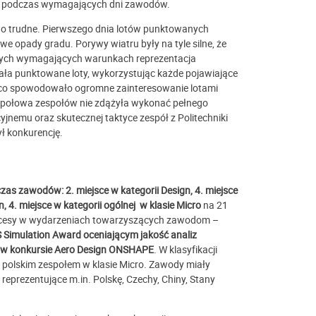
ie podczas wymagających dni zawodów.
wo trudne. Pierwszego dnia lotów punktowanych
e opady gradu. Porywy wiatru były na tyle silne, że
tych wymagających warunkach reprezentacja
ła punktowane loty, wykorzystując każde pojawiające
, co spowodowało ogromne zainteresowanie lotami
ło połowa zespołów nie zdążyła wykonać pełnego
nemu oraz skutecznej taktyce zespół z Politechniki
ł konkurencję.
s zawodów: 2. miejsce w kategorii Design, 4. miejsce
n, 4. miejsce w kategorii ogólnej w klasie Micro
na 21
ukcesy w wydarzeniach towarzyszących zawodom –
 Simulation Award oceniającym jakość analiz
ce w konkursie Aero Design ONSHAPE
. W klasyfikacji
polskim zespołem w klasie Micro. Zawody miały
reprezentujące m.in. Polskę, Czechy, Chiny, Stany