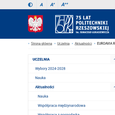
A
++
A
+
A
Strona główna
Uczelnia
Aktualności
EUROAVIA R
UCZELNIA
Wybory 2024-2028
Nauka
Aktualności
Nauka
Współpraca międzynarodowa
Współpraca z gospodarką