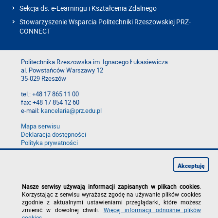
Sekcja ds. e-Learningu i Kształcenia Zdalnego
Stowarzyszenie Wsparcia Politechniki Rzeszowskiej PRZ-
CONNECT
Politechnika Rzeszowska im. Ignacego Łukasiewicza
al. Powstańców Warszawy 12
35-029 Rzeszów
tel.: +48 17 865 11 00
fax: +48 17 854 12 60
e-mail:
kancelaria@prz.edu.pl
Mapa serwisu
Deklaracja dostępności
Polityka prywatności
Zgłoś błąd na stronie
Zgłoś naruszenie
Akceptuję
Nasze serwisy używają informacji zapisanych w plikach cookies
.
Korzystając z serwisu wyrażasz zgodę na używanie plików cookies
zgodnie z aktualnymi ustawieniami przeglądarki, które możesz
zmienić w dowolnej chwili.
Więcej informacji odnośnie plików
cookies
.