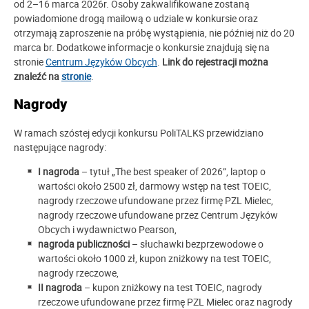
od 2–16 marca 2026r. Osoby zakwalifikowane zostaną
powiadomione drogą mailową o udziale w konkursie oraz
otrzymają zaproszenie na próbę wystąpienia, nie później niż do 20
marca br. Dodatkowe informacje o konkursie znajdują się na
stronie
Centrum Języków Obcych
.
Link do rejestracji można
znaleźć na
stronie
.
Nagrody
W ramach szóstej edycji konkursu PoliTALKS przewidziano
następujące nagrody:
I nagroda
– tytuł „The best speaker of 2026”, laptop o
wartości około 2500 zł, darmowy wstęp na test TOEIC,
nagrody rzeczowe ufundowane przez firmę PZL Mielec,
nagrody rzeczowe ufundowane przez Centrum Języków
Obcych i wydawnictwo Pearson,
nagroda publiczności
– słuchawki bezprzewodowe o
wartości około 1000 zł, kupon zniżkowy na test TOEIC,
nagrody rzeczowe,
II nagroda
– kupon zniżkowy na test TOEIC, nagrody
rzeczowe ufundowane przez firmę PZL Mielec oraz nagrody