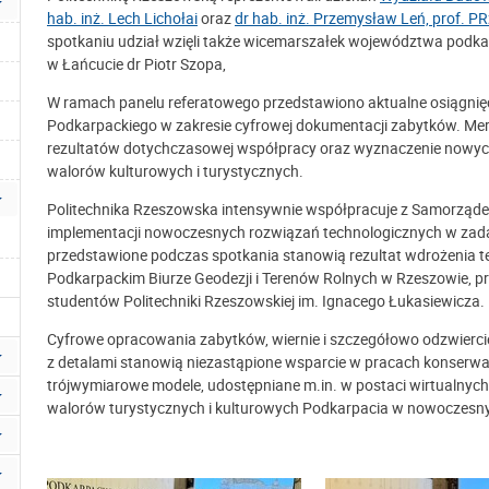
hab. inż. Lech Lichołai
oraz
dr hab. inż. Przemysław Leń, prof. PR
spotkaniu udział wzięli także wicemarszałek województwa podka
w Łańcucie dr Piotr Szopa,
W ramach panelu referatowego przedstawiono aktualne osiągnię
Podkarpackiego w zakresie cyfrowej dokumentacji zabytków. Me
rezultatów dotychczasowej współpracy oraz wyznaczenie nowych
walorów kulturowych i turystycznych.
Politechnika Rzeszowska intensywnie współpracuje z Samorząd
implementacji nowoczesnych rozwiązań technologicznych w zadani
przedstawione podczas spotkania stanowią rezultat wdrożenia 
Podkarpackim Biurze Geodezji i Terenów Rolnych w Rzeszowie, 
studentów Politechniki Rzeszowskiej im. Ignacego Łukasiewicza.
Cyfrowe opracowania zabytków, wiernie i szczegółowo odzwierci
z detalami stanowią niezastąpione wsparcie w pracach konserwacy
trójwymiarowe modele, udostępniane m.in. w postaci wirtualnych
walorów turystycznych i kulturowych Podkarpacia w nowoczesn