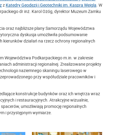
z
z
Katedry Geodezji i Geotechniki im. Kaspra Weigla
. W
rpackiego dr inż. Karol Ożóg, dyrektor Muzeum Zamku
cia oraz najbliższe plany Samorządu Województwa
rytoryczna dyskusja umożliwiła podsumowanie
 kierunków działań na rzecz ochrony regionalnych
em Województwa Podkarpackiego m.in. w zakresie
ach administracji regionalnej. Zrealizowane projekty
technologii naziemnego skaningu laserowego w
przeprowadzonego przy współudziale pracowników i
edlające konstrukcje budynków oraz ich wnętrza wraz
jnych i restauracyjnych. Atrakcyjne wizualnie,
 spacerów, umożliwiają promocję regionalnych
ym i przystępnym wymiarze.