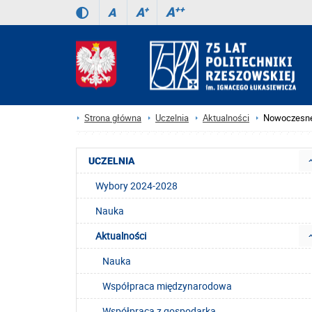
A
++
A
+
A
Strona główna
Uczelnia
Aktualności
Nowoczesne 
UCZELNIA
Wybory 2024-2028
Nauka
Aktualności
Nauka
Współpraca międzynarodowa
Współpraca z gospodarką