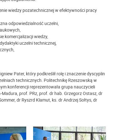
enie wiedzy pozatechnicznej w efektywności pracy
zna odpowiedzialność uczelni,
 naukowych,
e komercjalizacji wiedzy,
daktyki uczelni technicznej,
icznych,
igniew Pater, który podkreślił rolę i znaczenie dyscyplin
zelniach technicznych. Politechnikę Rzeszowską w
nym konferencji reprezentowała grupa nauczycieli
-Madura, prof. PRz, prof. dr hab. Grzegorz Ostasz, dr
Sommer, dr Ryszrd Klamut, ks. dr Andrzej Sołtys, dr