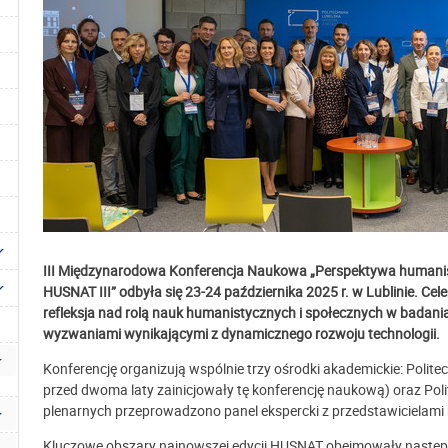
III Międzynarodowa Konferencja Naukowa „Perspektywa humanis
HUSNAT III” odbyła się 23-24 października 2025 r. w Lublinie. Ce
refleksja nad rolą nauk humanistycznych i społecznych w badania
wyzwaniami wynikającymi z dynamicznego rozwoju technologii.
Konferencję organizują wspólnie trzy ośrodki akademickie: Polit
przed dwoma laty zainicjowały tę konferencję naukową) oraz Pol
plenarnych przeprowadzono panel ekspercki z przedstawicielami 
Kluczowe obszary najnowszej edycji HUSNAT obejmowały następ