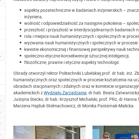
aspekty pozatechniczne w badaniach inżynierskich – znacz
inżyniera,
wolność i odpowiedzialność za następne pokolenia – społec
przeszłość i przyszłość w interdyscyplinarnych badaniach
rola i miejsce nauk humanistycznych i społecznych w procesi
wyzwania nauk humanistycznych i społecznych w procesie dy
kwestie ekonomicznej i finansowej perspektywy nauk techn
społeczno-etyczne konsekwencje sztucznej inteligencji,
filozoficzne, prawne i etyczne aspekty technologii.
Obrady otworzył rektor Politechniki Lubelskiej prof. dr hab. inż. Zb
humanistycznych oraz społecznych w procesie kształcenia na uc
obradach stacjonarnych i zdalnych oraz w komitecie organizacyj
akademickich z
Wydziału Zarządzania
: dr hab. Beata Zatwarnicka
Justyna Stecko, dr hab. Krzysztof Michalski, prof. PRz, dr Hanna 
Marzena Hajduk-Stelmachowicz, dr Monika Pasternak-Malicka.