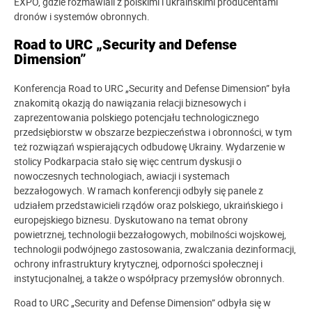
EXPO, gdzie rozmawiali z polskimi i ukraińskimi producentami
dronów i systemów obronnych.
Road to URC „Security and Defense
Dimension”
Konferencja Road to URC „Security and Defense Dimension” była
znakomitą okazją do nawiązania relacji biznesowych i
zaprezentowania polskiego potencjału technologicznego
przedsiębiorstw w obszarze bezpieczeństwa i obronności, w tym
też rozwiązań wspierających odbudowę Ukrainy. Wydarzenie w
stolicy Podkarpacia stało się więc centrum dyskusji o
nowoczesnych technologiach, awiacji i systemach
bezzałogowych. W ramach konferencji odbyły się panele z
udziałem przedstawicieli rządów oraz polskiego, ukraińskiego i
europejskiego biznesu. Dyskutowano na temat obrony
powietrznej, technologii bezzałogowych, mobilności wojskowej,
technologii podwójnego zastosowania, zwalczania dezinformacji,
ochrony infrastruktury krytycznej, odporności społecznej i
instytucjonalnej, a także o współpracy przemysłów obronnych.
Road to URC „Security and Defense Dimension” odbyła się w