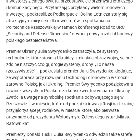
inwestorzy z całego świata, przedstawiciele przemysłu lotniczego
i komunikacyjnego. Przytaczając przykłady wielomilionowych
inwestycji, podkreślił, że Podkarpacie i Dolina Lotnicza stały się
atrakcyjnym miejscem dla inwestorów, a spotkania na
Politechnice Rzeszowskiej w ramach konferencji Road to URC
„Security and Defense Dimension” otworzą nowy rozdział budowy
polskiego bezpieczeństwa.
Premier Ukrainy Julia Swyrydenko zaznaczyła, że systemy i
technologie, które stosują Ukraińcy, zmieniają obraz wojny, są one
zdolne niszczyć czołgi, drogie systemy, drony. „To nasza
rzeczywistość” – podkreślała premier Julia Swyrydenko, dodając,
że współpraca przy rozwijaniu technologii dronowych wzmocni
zarówno Polskę, jak i Ukrainę. Premier Swyrydenko podziękowała
również wszystkim Polakom za konsekwentne wsparcie Ukrainy.
Zwróciła uwagę na symbolikę spotkania odbywającego się w
Rzeszowie – w mieście, które od początku inwazji Rosji na Ukrainę
przyjęło tysiące jej rodaków, w mieście, które jako pierwsze
otrzymało od prezydenta Wołodymyra Zełenskiego tytuł „Miasta
Ratownika”.
Premierzy Donald Tusk i Julia Swyrydenko odwiedzili także strefę