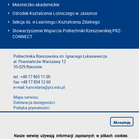
Miasteczko akademickie
Ośrodek Kształcenia Lotniczego w Jasionce
Sekcja ds. e-Learningu i Kształcenia Zdalnego
Stowarzyszenie Wsparcia Politechniki Rzeszowskiej PRZ-
CONNECT
Politechnika Rzeszowska im. Ignacego Łukasiewicza
al. Powstańców Warszawy 12
35-029 Rzeszów
tel.: +48 17 865 11 00
fax: +48 17 854 12 60
e-mail:
kancelaria@prz.edu.pl
Mapa serwisu
Deklaracja dostępności
Polityka prywatności
Zgłoś błąd na stronie
Zgłoś naruszenie
Akceptuję
Nasze serwisy używają informacji zapisanych w plikach cookies
.