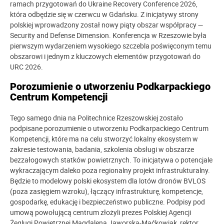
ramach przygotowań do Ukraine Recovery Conference 2026,
która odbędzie się w czerwcu w Gdańsku. Z inicjatywy strony
polskiej wprowadzony został nowy piąty obszar współpracy —
Security and Defense Dimension. Konferencja w Rzeszowie była
pierwszym wydarzeniem wysokiego szczebla poświęconym temu
obszarowi i jednym z kluczowych elementów przygotowań do
URC 2026.
Porozumienie o utworzeniu Podkarpackiego
Centrum Kompetencji
Tego samego dnia na Politechnice Rzeszowskiej zostało
podpisane porozumienie o utworzeniu Podkarpackiego Centrum
Kompetencji, które ma na celu stworzyć lokalny ekosystem w
zakresie testowania, badania, szkolenia obsługi w obszarze
bezzałogowych statków powietrznych. To inicjatywa o potencjale
wykraczającym daleko poza regionalny projekt infrastrukturalny.
Będzie to modelowy polski ekosystem dla lotów dronów BVLOS
(poza zasięgiem wzroku), łączący infrastrukturę, kompetencje,
gospodarkę, edukację i bezpieczeństwo publiczne. Podpisy pod
umową powołującą centrum złożyli prezes Polskiej Agencji
Żeglugi Powietrznej Magdalena Jaworska-Maćkowiak, rektor