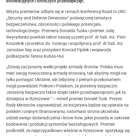
innowacyjnych i lotniczych przedsięwzięć.
Wizyta premierów odbyła się w ramach konferencji Road to URC
„Security and Defense Dimension” poświęconej tematyce
bezpieczeństwa, obronności i polskiego potencjału
technologicznego. Premiera Donalda Tuska
i premier Julię
Swyrydenko
powitali rektor naszej uczelni prof. dr hab. inż. Piotr
Koszelnik i prorektor ds. rozwoju i współpracy prof. dr hab. inż.
Jarosław Sep oraz prezydent Konrad Fijołek i wojewoda
podkarpacki Teresa Kubas-Hul.
„Dzisiaj zaczynamy wielki projekt armady dronów. Polska musi
mieć swoją nowoczesną armadę dronową, tak abyśmy mogli nie
tylko pomagać Ukrainie, ale żebyśmy z pełnym przekonaniem
mogli powiedzieć Polkom i Polakom, że jesteśmy bezpieczni.
Jesteśmy bezpieczni
także
dzięki takim przedsięwzięciom, jak ta
dzisiejsza w Rzeszowie ” – mówił premier Donald Tusk. Prezes
Rady Ministrów zapowiedział, że inicjatywa będzie się opierała na
polskim i unijnym finansowaniu, natomiast strona ukraińska
udzieli swego doświadczenia i know-how, jakie posiada w zakresie
budowania i produkcji systemów bezzałogowych. Premier
podkreślił, że
nieprzypadkowo właśnie
w Rzeszowie spotykają się