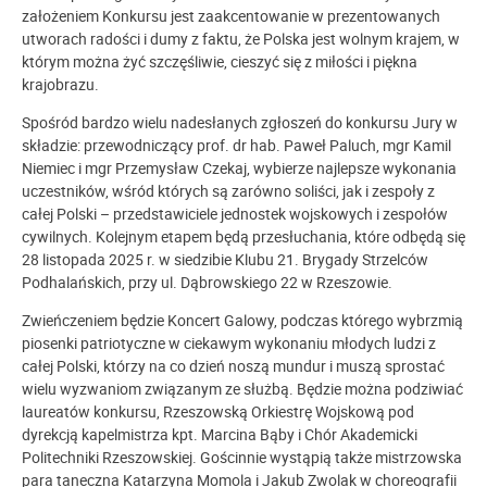
założeniem Konkursu jest zaakcentowanie w prezentowanych
utworach radości i dumy z faktu, że Polska jest wolnym krajem, w
którym można żyć szczęśliwie, cieszyć się z miłości i piękna
krajobrazu.
Spośród bardzo wielu nadesłanych zgłoszeń do konkursu Jury w
składzie: przewodniczący prof. dr hab. Paweł Paluch, mgr Kamil
Niemiec i mgr Przemysław Czekaj, wybierze najlepsze wykonania
uczestników, wśród których są zarówno soliści, jak i zespoły z
całej Polski – przedstawiciele jednostek wojskowych i zespołów
cywilnych. Kolejnym etapem będą przesłuchania, które odbędą się
28 listopada 2025 r. w siedzibie Klubu 21. Brygady Strzelców
Podhalańskich, przy ul. Dąbrowskiego 22 w Rzeszowie.
Zwieńczeniem będzie Koncert Galowy, podczas którego wybrzmią
piosenki patriotyczne w ciekawym wykonaniu młodych ludzi z
całej Polski, którzy na co dzień noszą mundur i muszą sprostać
wielu wyzwaniom związanym ze służbą. Będzie można podziwiać
laureatów konkursu, Rzeszowską Orkiestrę Wojskową pod
dyrekcją kapelmistrza kpt. Marcina Bąby i Chór Akademicki
Politechniki Rzeszowskiej. Gościnnie wystąpią także mistrzowska
para taneczna Katarzyna Momola i Jakub Zwolak w choreografii