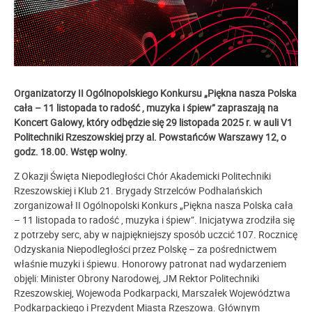
Organizatorzy II Ogólnopolskiego Konkursu „Piękna nasza Polska
cała – 11 listopada to radość , muzyka i śpiew” zapraszają na
Koncert Galowy, który odbędzie się 29 listopada 2025 r. w auli V1
Politechniki Rzeszowskiej przy al. Powstańców Warszawy 12, o
godz. 18.00. Wstęp wolny.
Z Okazji Święta Niepodległości Chór Akademicki Politechniki
Rzeszowskiej i Klub 21. Brygady Strzelców Podhalańskich
zorganizował II Ogólnopolski Konkurs „Piękna nasza Polska cała
– 11 listopada to radość , muzyka i śpiew”. Inicjatywa zrodziła się
z potrzeby serc, aby w najpiękniejszy sposób uczcić 107. Rocznicę
Odzyskania Niepodległości przez Polskę – za pośrednictwem
właśnie muzyki i śpiewu. Honorowy patronat nad wydarzeniem
objęli: Minister Obrony Narodowej, JM Rektor Politechniki
Rzeszowskiej, Wojewoda Podkarpacki, Marszałek Województwa
Podkarpackiego i Prezydent Miasta Rzeszowa. Głównym