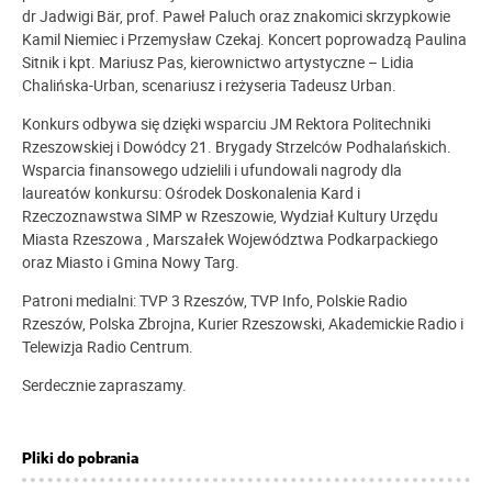
dr Jadwigi Bär, prof. Paweł Paluch oraz znakomici skrzypkowie
Kamil Niemiec i Przemysław Czekaj. Koncert poprowadzą Paulina
Sitnik i kpt. Mariusz Pas, kierownictwo artystyczne – Lidia
Chalińska-Urban, scenariusz i reżyseria Tadeusz Urban.
Konkurs odbywa się dzięki wsparciu JM Rektora Politechniki
Rzeszowskiej i Dowódcy 21. Brygady Strzelców Podhalańskich.
Wsparcia finansowego udzielili i ufundowali nagrody dla
laureatów konkursu: Ośrodek Doskonalenia Kard i
Rzeczoznawstwa SIMP w Rzeszowie, Wydział Kultury Urzędu
Miasta Rzeszowa , Marszałek Województwa Podkarpackiego
oraz Miasto i Gmina Nowy Targ.
Patroni medialni: TVP 3 Rzeszów, TVP Info, Polskie Radio
Rzeszów, Polska Zbrojna, Kurier Rzeszowski, Akademickie Radio i
Telewizja Radio Centrum.
Serdecznie zapraszamy.
Pliki do pobrania