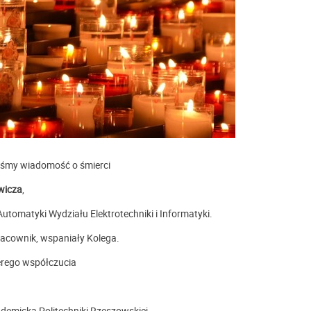
liśmy wiadomość o śmierci
wicza
,
Automatyki Wydziału Elektrotechniki i Informatyki.
racownik, wspaniały Kolega.
erego współczucia
ademicka Politechniki Rzeszowskiej.