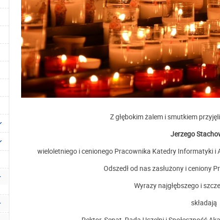
Z głębokim żalem i smutkiem przyję
Jerzego Stacho
wieloletniego i cenionego Pracownika Katedry Informatyki i 
Odszedł od nas zasłużony i ceniony P
Wyrazy najgłębszego i szcz
składają
Rektor, Senat, Rada Uczelni i Społeczność Ak