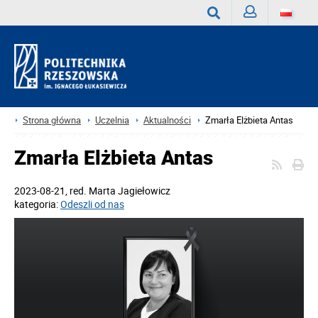
Zaloguj
Wyszukaj
Strona główna
Uczelnia
Aktualności
Zmarła Elżbieta Antas
Zmarła Elżbieta Antas
2023-08-21
, red.
Marta Jagiełowicz
kategoria:
Odeszli od nas