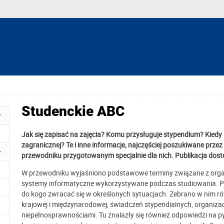
Studenckie ABC
Jak się zapisać na zajęcia? Komu przysługuje stypendium? Kied
zagranicznej? Te i inne informacje, najczęściej poszukiwane prze
przewodniku przygotowanym specjalnie dla nich. Publikacja dostęp
W przewodniku wyjaśniono podstawowe terminy związane z orga
systemy informatyczne wykorzystywane podczas studiowania. Prze
do kogo zwracać się w określonych sytuacjach. Zebrano w nim 
krajowej i międzynarodowej, świadczeń stypendialnych, organizac
niepełnosprawnościami. Tu znalazły się również odpowiedzi na py