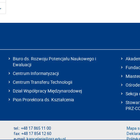
Biuro ds. Rozwoju Potencjału Naukowego i
Akadem
Ewaluacji
Fundacj
Centrum Informatyzacji
Miaste
Centrum Transferu Technologii
Ośrode
Dział Współpracy Międzynarodowej
Sekcja 
Pion Prorektora ds. Kształcenia
Stowarz
PRZ-C
tel.: +48 17 865 11 00
Mapa s
fax: +48 17 854 12 60
Deklara
e-mail:
kancelaria@prz.edu.pl
Polityk