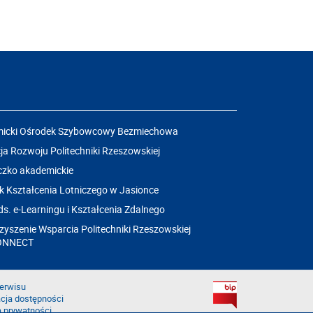
icki Ośrodek Szybowcowy Bezmiechowa
a Rozwoju Politechniki Rzeszowskiej
czko akademickie
k Kształcenia Lotniczego w Jasionce
ds. e-Learningu i Kształcenia Zdalnego
yszenie Wsparcia Politechniki Rzeszowskiej
ONNECT
erwisu
cja dostępności
a prywatności