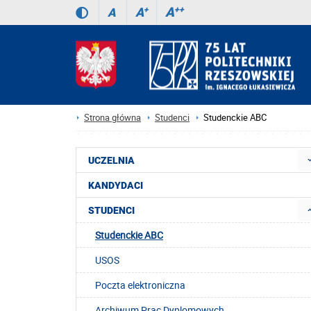
A
++
A
+
A
Strona główna
Studenci
Studenckie ABC
UCZELNIA
KANDYDACI
STUDENCI
Studenckie ABC
USOS
Poczta elektroniczna
Archiwum Prac Dyplomowych