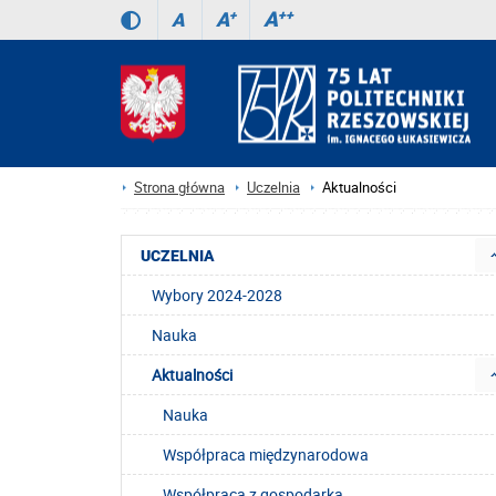
A
++
A
+
A
Strona główna
Uczelnia
Aktualności
UCZELNIA
Wybory 2024-2028
Nauka
Aktualności
Nauka
Współpraca międzynarodowa
Współpraca z gospodarką