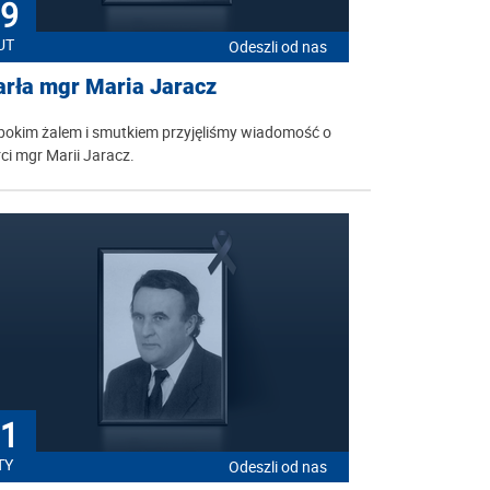
9
UT
Odeszli od nas
rła mgr Maria Jaracz
bokim żalem i smutkiem przyjęliśmy wiadomość o
ci mgr Marii Jaracz.
1
TY
Odeszli od nas