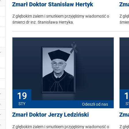
Zmarł Doktor Stanisław Hertyk
Zma
Z głębokim żalem i smutkiem przyjęliśmy wiadomość o
Z głę
śmierci dr inż. Stanisława Hertyka.
śmier
19
1
STY
S
Odeszli od nas
Zmarł Doktor Jerzy Ledziński
Zma
Z głębokim żalem i smutkiem przyjęliśmy wiadomość o
Z głę