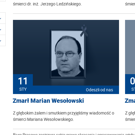
śmierci dr. inż. Jerzego Ledzińskiego.
śmier
11
0
STY
S
Odeszli od nas
Zmarł Marian Wesołowski
Zma
Z głębokim żalem i smutkiem przyjęliśmy wiadomość o
Z głę
śmierci Mariana Wesołowskiego.
śmier
Biuro Prasowe zastrzega sobie prawo skracania i opracowywania artyku