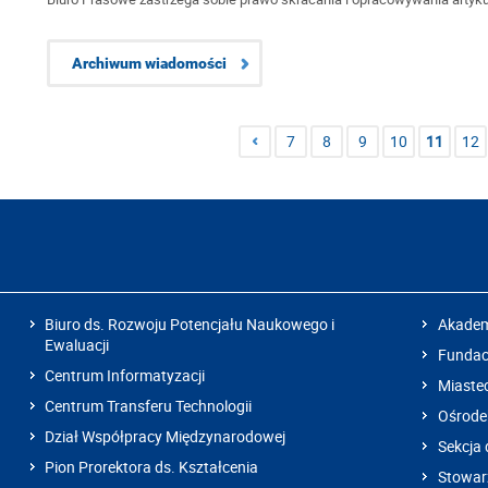
Archiwum wiadomości
7
8
9
10
11
12
Biuro ds. Rozwoju Potencjału Naukowego i
Akadem
Ewaluacji
Fundacj
Centrum Informatyzacji
Miaste
Centrum Transferu Technologii
Ośrode
Dział Współpracy Międzynarodowej
Sekcja 
Pion Prorektora ds. Kształcenia
Stowarz