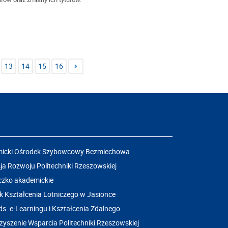
13
14
15
16
icki Ośrodek Szybowcowy Bezmiechowa
a Rozwoju Politechniki Rzeszowskiej
czko akademickie
k Kształcenia Lotniczego w Jasionce
ds. e-Learningu i Kształcenia Zdalnego
yszenie Wsparcia Politechniki Rzeszowskiej