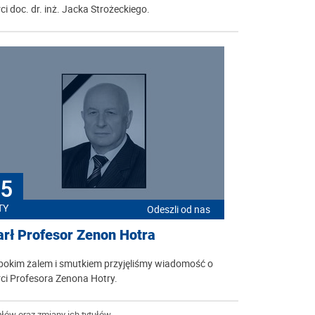
ci doc. dr. inż. Jacka Strożeckiego.
5
TY
Odeszli od nas
rł Profesor Zenon Hotra
bokim żalem i smutkiem przyjęliśmy wiadomość o
ci Profesora Zenona Hotry.
łów oraz zmiany ich tytułów.