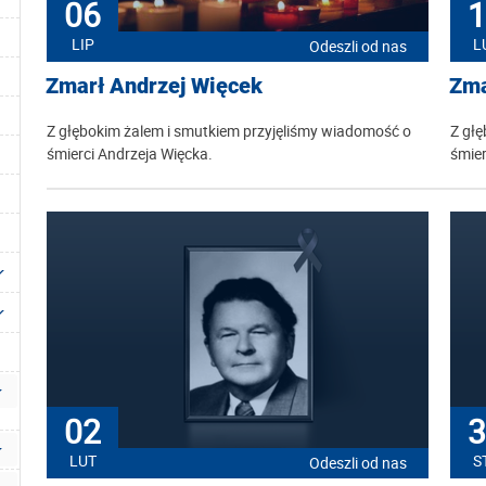
06
1
LIP
L
Odeszli od nas
Zmarł Andrzej Więcek
Zma
Z głębokim żalem i smutkiem przyjęliśmy wiadomość o
Z głę
śmierci Andrzeja Więcka.
śmier
02
3
LUT
S
Odeszli od nas