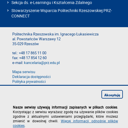
Sekcja ds. e-Learningu i Kształcenia Zdalnego
Stowarzyszenie Wsparcia Politechniki Rzeszowskiej PRZ-
CONNECT
Politechnika Rzeszowska im. Ignacego Łukasiewicza
al. Powstańców Warszawy 12
35-029 Rzeszów
tel.: +48 17 865 11 00
fax: +48 17 854 12 60
e-mail:
kancelaria@prz.edu.pl
Mapa serwisu
Deklaracja dostępności
Polityka prywatności
Zgłoś błąd na stronie
Zgłoś naruszenie
Akceptuję
Nasze serwisy używają informacji zapisanych w plikach cookies
.
Korzystając z serwisu wyrażasz zgodę na używanie plików cookies
zgodnie z aktualnymi ustawieniami przeglądarki, które możesz
zmienić w dowolnej chwili.
Więcej informacji odnośnie plików
cookies
.