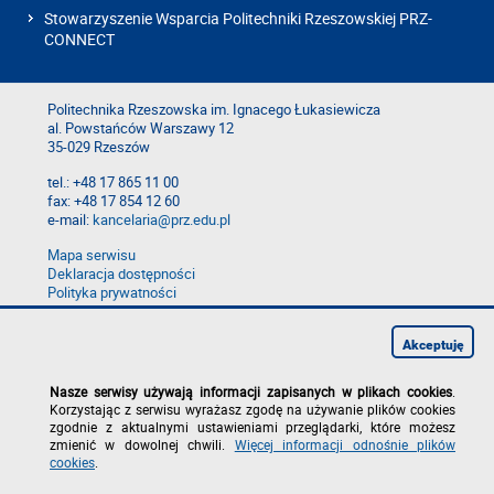
Stowarzyszenie Wsparcia Politechniki Rzeszowskiej PRZ-
CONNECT
Politechnika Rzeszowska im. Ignacego Łukasiewicza
al. Powstańców Warszawy 12
35-029 Rzeszów
tel.: +48 17 865 11 00
fax: +48 17 854 12 60
e-mail:
kancelaria@prz.edu.pl
Mapa serwisu
Deklaracja dostępności
Polityka prywatności
Zgłoś błąd na stronie
Zgłoś naruszenie
Akceptuję
Nasze serwisy używają informacji zapisanych w plikach cookies
.
Korzystając z serwisu wyrażasz zgodę na używanie plików cookies
zgodnie z aktualnymi ustawieniami przeglądarki, które możesz
zmienić w dowolnej chwili.
Więcej informacji odnośnie plików
cookies
.